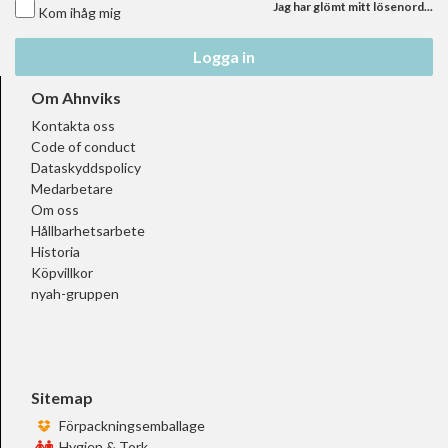
Jag har glömt mitt lösenord...
Kom ihåg mig
Logga in
Om Ahnviks
Kontakta oss
Code of conduct
Dataskyddspolicy
Medarbetare
Om oss
Hållbarhetsarbete
Historia
Köpvillkor
nyah-gruppen
Sitemap
Förpackningsemballage
Hygien & Tork