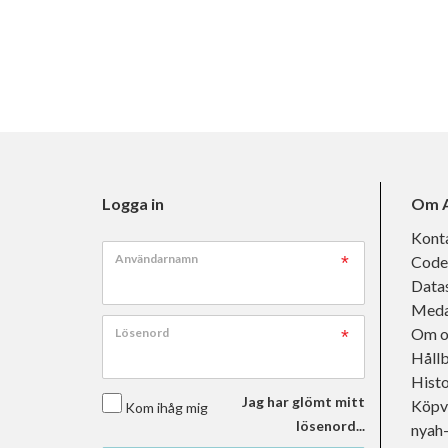
Logga in
Om A
Kont
Användarnamn
Code
Data
Meda
Om o
Lösenord
Håll
Histo
Jag har glömt mitt
Köpvi
Kom ihåg mig
lösenord...
nyah