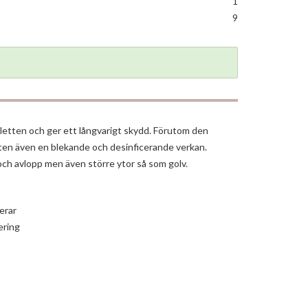
1
9
oaletten och ger ett långvarigt skydd. Förutom den
ten även en blekande och desinficerande verkan.
 och avlopp men även större ytor så som golv.
erar
ering