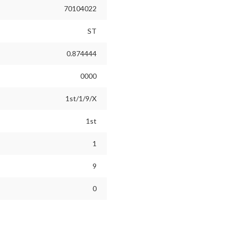
70104022
ST
0.874444
0000
1st/1/9/X
1st
1
9
0