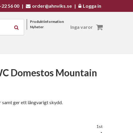
-22 56 00
|
order@ahnviks.se
|
Logga in
Produktinformation
Inga varor
Nyheter
 WC Domestos Mountain
r samt ger ett långvarigt skydd.
1st