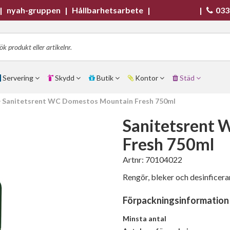
|
nyah-gruppen
|
Hållbarhetsarbete
|
|
033
Servering
Skydd
Butik
Kontor
Städ
Sanitetsrent WC Domestos Mountain Fresh 750ml
Sanitetsrent
Fresh 750ml
Artnr:
70104022
Rengör, bleker och desinficera
Förpackningsinformation
Minsta antal