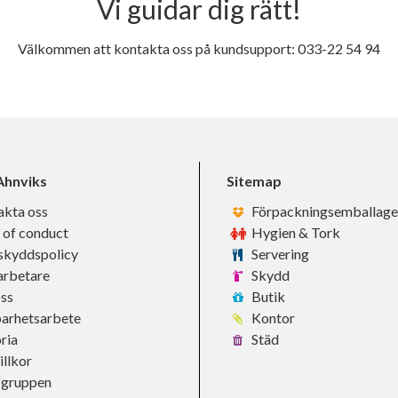
Vi guidar dig rätt!
Välkommen att kontakta oss på kundsupport: 033-22 54 94
hnviks
Sitemap
akta oss
Förpackningsemballage
 of conduct
Hygien & Tork
skyddspolicy
Servering
rbetare
Skydd
ss
Butik
barhetsarbete
Kontor
ria
Städ
llkor
-gruppen