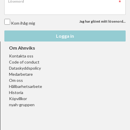
Lösenord
Jag har glömt mitt lösenord...
Kom ihåg mig
Logga in
Om Ahnviks
Kontakta oss
Code of conduct
Dataskyddspolicy
Medarbetare
Om oss
Hållbarhetsarbete
Historia
Köpvillkor
nyah-gruppen