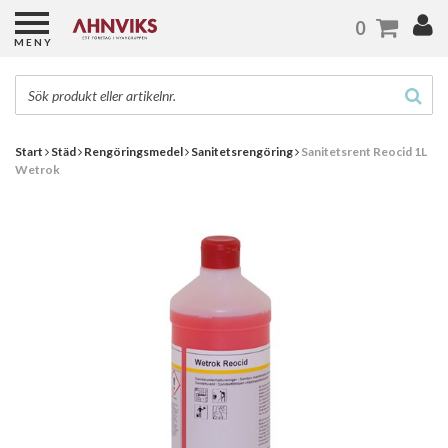
0
MENY
Start
Städ
Rengöringsmedel
Sanitetsrengöring
Sanitetsrent Reocid 1L
Wetrok