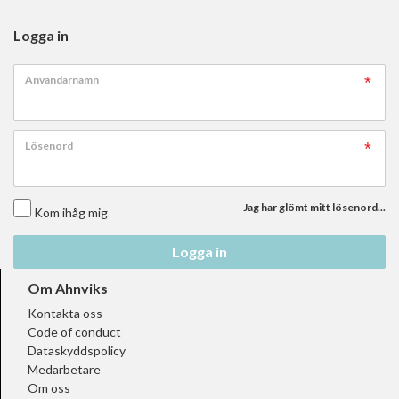
Logga in
Användarnamn
Lösenord
Jag har glömt mitt lösenord...
Kom ihåg mig
Logga in
Om Ahnviks
Kontakta oss
Code of conduct
Dataskyddspolicy
Medarbetare
Om oss