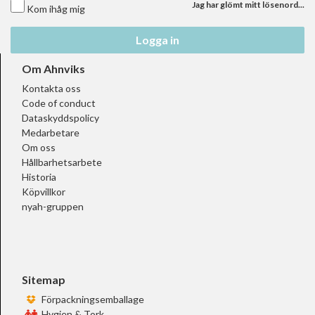
Jag har glömt mitt lösenord...
Kom ihåg mig
Logga in
Om Ahnviks
Kontakta oss
Code of conduct
Dataskyddspolicy
Medarbetare
Om oss
Hållbarhetsarbete
Historia
Köpvillkor
nyah-gruppen
Sitemap
Förpackningsemballage
Hygien & Tork