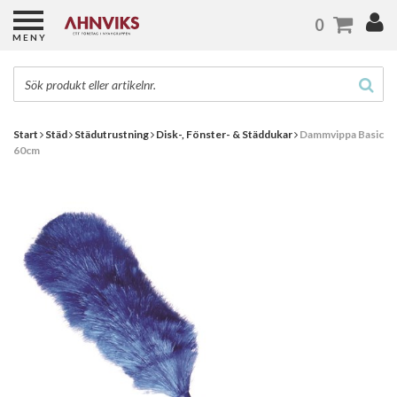
0
MENY
Start
Städ
Städutrustning
Disk-, Fönster- & Städdukar
Dammvippa Basic
60cm