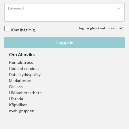
Lösenord
Jag har glömt mitt lösenord...
Kom ihåg mig
Logga in
Om Ahnviks
Kontakta oss
Code of conduct
Dataskyddspolicy
Medarbetare
Om oss
Hållbarhetsarbete
Historia
Köpvillkor
nyah-gruppen