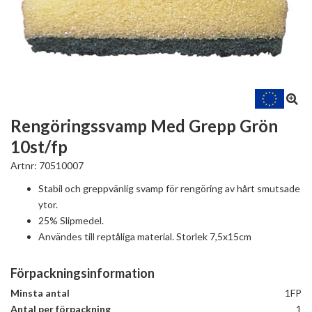
Rengöringssvamp Med Grepp Grön
10st/fp
Artnr:
70510007
Stabil och greppvänlig svamp för rengöring av hårt smutsade
ytor.
25% Slipmedel.
Användes till reptåliga material. Storlek 7,5x15cm
Förpackningsinformation
Minsta antal
1FP
Antal per förpackning
1