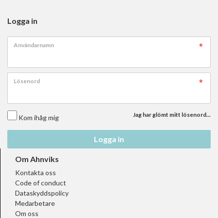
Logga in
Användarnamn
Lösenord
Jag har glömt mitt lösenord...
Kom ihåg mig
Logga in
Om Ahnviks
Kontakta oss
Code of conduct
Dataskyddspolicy
Medarbetare
Om oss