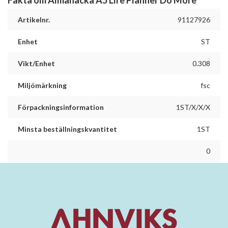
Fakta om Almanacka A5 Life Planner Do More
Artikelnr.
91127926
Enhet
ST
Vikt/Enhet
0.308
Miljömärkning
fsc
Förpackningsinformation
1ST/X/X/X
Minsta beställningskvantitet
1ST
0